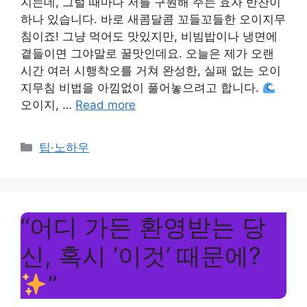
지는데, 그럴 때마다 저를 구원해 주는 효자 반찬이
하나 있습니다. 바로 새콤달콤 꼬들꼬들한 오이지무
침이죠! 그냥 먹어도 맛있지만, 비빔밥이나 냉면에
곁들이면 그야말로 꿀맛인데요. 오늘은 제가 오랜
시간 여러 시행착오를 거쳐 완성한, 실패 없는 오이
지무침 비법을 아낌없이 풀어놓으려고 합니다.
오이지, …
Read more
Categories
팁·노하우
“어디 가든 환영받는 당
신, 혹시 ‘이것’ 때문에?
”