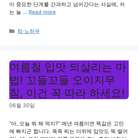
이 중요한 단계를 간과하고 넘어간다는 사실에, 저
는 늘 …
Read more
Categories
팁·노하우
여름철 입맛 되살리는 마
법! 꼬들꼬들 오이지무
침, 이건 꼭 따라 하세요!
06월 30일
“아, 오늘 뭐 해 먹지?” 매년 여름이면 똑같은 고민
에 빠지곤 합니다. 푹푹 찌는 더위에 입맛도 뚝 떨어