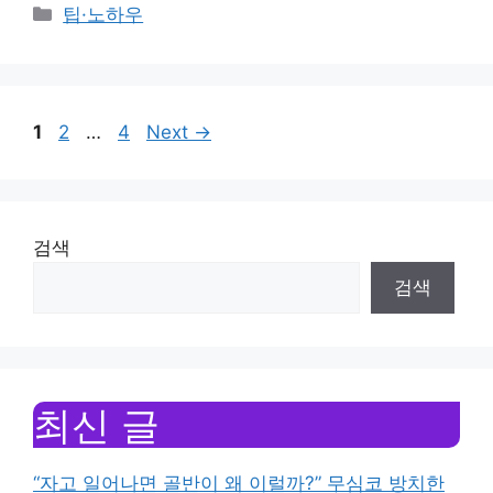
Categories
팁·노하우
Page
Page
Page
1
2
…
4
Next
→
검색
검색
최신 글
“자고 일어나면 골반이 왜 이럴까?” 무심코 방치한