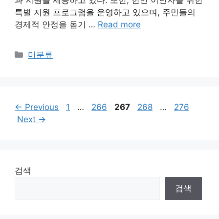
과 지원을 제공하고 있다. 또한, 한인 이민자를 위한
특별 지원 프로그램을 운영하고 있으며, 주민들의
경제적 안정을 돕기 …
Read more
Categories
미분류
Page
Page
Page
Page
Page
←
Previous
1
…
266
267
268
…
276
Next
→
검색
검색