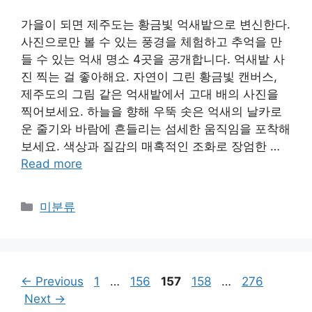
가을이 되면 제주도는 황금빛 억새밭으로 변신한다.
사진으로만 볼 수 있는 풍경을 체험하고 추억을 만
들 수 있는 억새 명소 4곳을 공개합니다. 억새밭 사
진 찍는 걸 좋아해요. 자연이 그린 황금빛 캔버스,
제주도의 그림 같은 억새밭에서 고대 배의 사진을
찍어보세요. 하늘을 향해 우뚝 솟은 억새의 날카로
운 줄기와 바람에 흔들리는 섬세한 움직임을 포착해
보세요. 색상과 질감의 매혹적인 조화로 장엄한 …
Read more
Categories
미분류
Page
Page
Page
Page
Page
←
Previous
1
…
156
157
158
…
276
Next
→