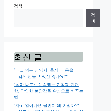
검색
검
색
최신 글
“매일 먹는 영양제, 혹시 내 몸을 더
무겁게 만들고 있진 않나요?”
“설마 나도?” 계속되는 기침과 답답
함, 막연한 불안감을 확신으로 바꾸는
법
“자고 일어나면 골반이 왜 이럴까?”