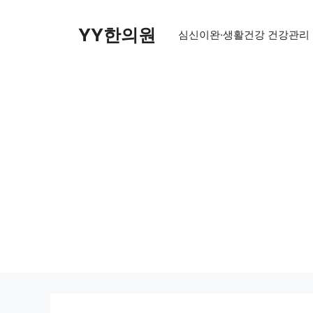
Skip
to
YY한의원
심신이완·생활건강 건강관리
content