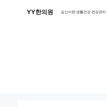
Skip
to
YY한의원
심신이완·생활건강 건강관리
content