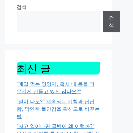
검색
검
색
최신 글
“매일 먹는 영양제, 혹시 내 몸을 더
무겁게 만들고 있진 않나요?”
“설마 나도?” 계속되는 기침과 답답
함, 막연한 불안감을 확신으로 바꾸는
법
“자고 일어나면 골반이 왜 이럴까?”