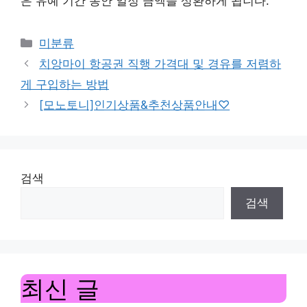
은 유예 기간 동안 일정 금액을 상환하게 됩니다.
Categories
미분류
치앙마이 항공권 직행 가격대 및 경유를 저렴하
게 구입하는 방법
[모노토니]인기상품&추천상품안내♡
검색
검색
최신 글