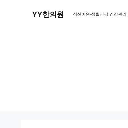
Skip
to
YY한의원
심신이완·생활건강 건강관리
content