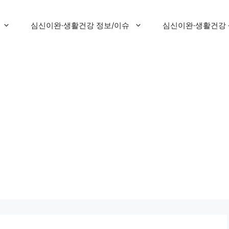
심신이완·생활건강 정보/이슈
심신이완·생활건강