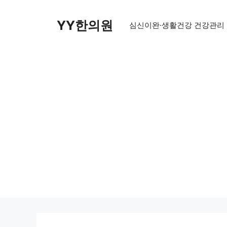
Skip
to
YY한의원
심신이완·생활건강 건강관리
content