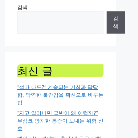
검색
검
색
최신 글
“설마 나도?” 계속되는 기침과 답답
함, 막연한 불안감을 확신으로 바꾸는
법
“자고 일어나면 골반이 왜 이럴까?”
무심코 방치한 통증이 보내는 위험 신
호