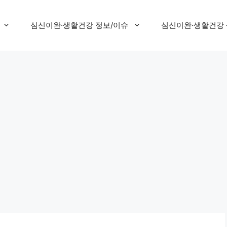
심신이완·생활건강 정보/이슈
심신이완·생활건강