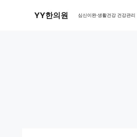
Skip
to
YY한의원
심신이완·생활건강 건강관리
content