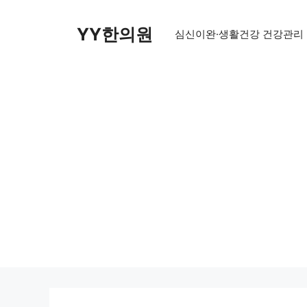
Skip
to
YY한의원
심신이완·생활건강 건강관리
content