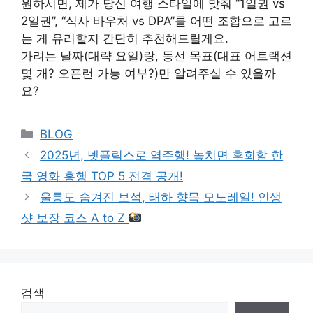
원하시면, 제가 당신 여행 스타일에 맞춰 “1일권 vs
2일권”, “식사 바우처 vs DPA”를 어떤 조합으로 고르
는 게 유리할지 간단히 추천해드릴게요.
가려는 날짜(대략 요일)랑, 동선 목표(대표 어트랙션
몇 개? 오픈런 가능 여부?)만 알려주실 수 있을까
요?
Categories
BLOG
2025년, 넷플릭스로 역주행! 놓치면 후회할 한
국 영화 흥행 TOP 5 전격 공개!
울릉도 숨겨진 보석, 태하 향목 모노레일! 인생
샷 보장 코스 A to Z
검색