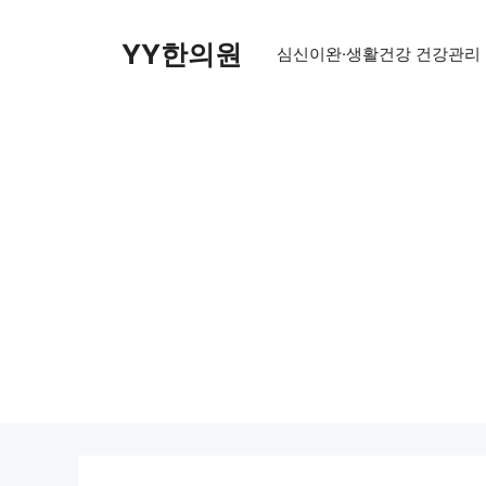
Skip
to
YY한의원
심신이완·생활건강 건강관리
content