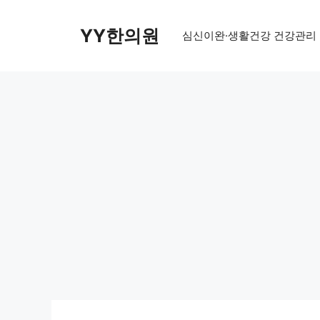
Skip
to
YY한의원
심신이완·생활건강 건강관리
content