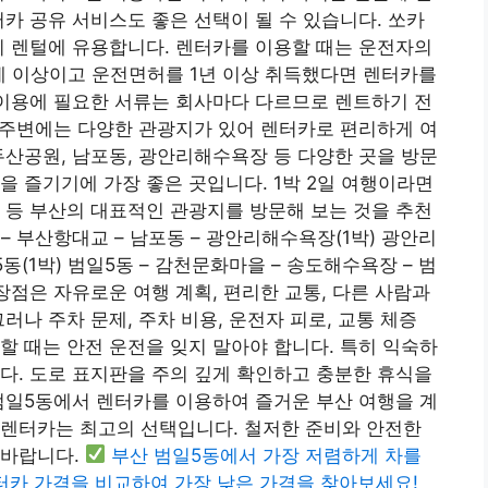
터카 공유 서비스도 좋은 선택이 될 수 있습니다. 쏘카
기 렌털에 유용합니다. 렌터카를 이용할 때는 운전자의
1세 이상이고 운전면허를 1년 이상 취득했다면 렌터카를
 이용에 필요한 서류는 회사마다 다르므로 렌트하기 전
 주변에는 다양한 관광지가 있어 렌터카로 편리하게 여
두산공원, 남포동, 광안리해수욕장 등 다양한 곳을 방문
을 즐기기에 가장 좋은 곳입니다. 1박 2일 여행이라면
 등 부산의 대표적인 관광지를 방문해 보는 것을 추천
 – 부산항대교 – 남포동 – 광안리해수욕장(1박) 광안리
동(1박) 범일5동 – 감천문화마을 – 송도해수욕장 – 범
장점은 자유로운 여행 계획, 편리한 교통, 다른 사람과
러나 주차 문제, 주차 비용, 운전자 피로, 교통 체증
할 때는 안전 운전을 잊지 말아야 합니다. 특히 익숙하
다. 도로 표지판을 주의 깊게 확인하고 충분한 휴식을
범일5동에서 렌터카를 이용하여 즐거운 부산 여행을 계
 렌터카는 최고의 선택입니다. 철저한 준비와 안전한
 바랍니다.
부산 범일5동에서 가장 저렴하게 차를
터카 가격을 비교하여 가장 낮은 가격을 찾아보세요!