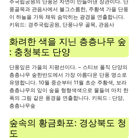
주국립공원의 단풍은 자연이 만들어낸 장관이다. 단
풍골목과 관음사에서
불그스름한
,
주황색
가을 단풍
이 하늘을 가득 채워 숨막히는 광경을 연출합니다.
키워드: 경주국립공원, 단풍나무 골목, 관음사
화려한 색을 지닌 층층나무 숲
: 충청북도 단양
단풍잎은 가을의 지평선이다.
– 스티브 폴직 단양의
층층나무 숲
한반도에서 가장 아름다운 단풍 명소로
유명합니다. 10월 중순부터 11월 초순
주황색
,
보라
층층나무의 잎이 숲을 형형색색으로 물들여 마치 한
폭의 그림 같은 풍경을 연출합니다. 키워드 : 단양,
층층나무숲
숲속의 황금화포: 경상북도 청
도