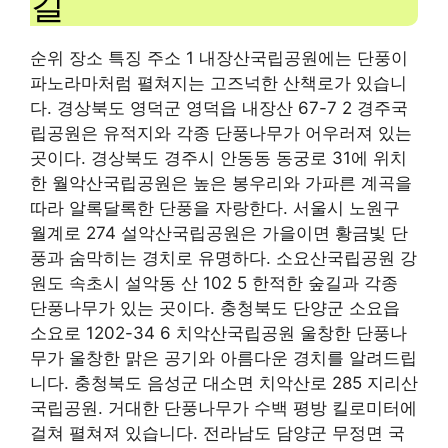
길
순위 장소 특징 주소 1 내장산국립공원에는 단풍이
파노라마처럼 펼쳐지는 고즈넉한 산책로가 있습니
다. 경상북도 영덕군 영덕읍 내장산 67-7 2 경주국
립공원은 유적지와 각종 단풍나무가 어우러져 있는
곳이다. 경상북도 경주시 안동동 동궁로 31에 위치
한 월악산국립공원은 높은 봉우리와 가파른 계곡을
따라 알록달록한 단풍을 자랑한다. 서울시 노원구
월계로 274 설악산국립공원은 가을이면 황금빛 단
풍과 숨막히는 경치로 유명하다. 소요산국립공원 강
원도 속초시 설악동 산 102 5 한적한 숲길과 각종
단풍나무가 있는 곳이다. 충청북도 단양군 소요읍
소요로 1202-34 6 치악산국립공원 울창한 단풍나
무가 울창한 맑은 공기와 아름다운 경치를 알려드립
니다. 충청북도 음성군 대소면 치악산로 285 지리산
국립공원. 거대한 단풍나무가 수백 평방 킬로미터에
걸쳐 펼쳐져 있습니다. 전라남도 담양군 무정면 국