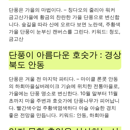
단풍은 가을의 마법이다.
– 칭다오의 줄리아 워커
금고산
가을에
황금의
찬란한 가을 단풍으로 변신합
니다. 숲길을 따라 산에 오르다 보면
노란색
,
주황색
가을 단풍이 눈부신 캔버스를 그린다. 키워드: 청도,
금고산
단풍이 아름다운 호숫가 : 경상
북도 안동
단풍은 겨울 전 마지막 파티다.
– 마이클 론콧 안동
의
하회마을
실버레이크 기슭에 위치한 전통마을로,
가을에는 단풍 명소로 변신한다. 10월 말부터 11월
초까지 마을 주변과 호숫가에 단풍나무가 피어납니
다.
빨간색
수업
주황색
염색하다
아슬 아슬한
경치
좋은 전망을 만듭니다. 키워드: 안동, 하회마을