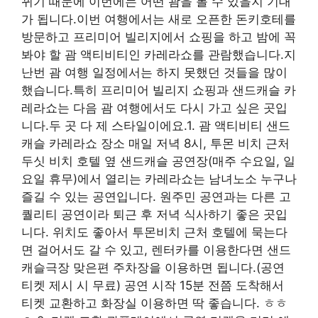
뀌기 때문에 이번에는 어떤 괌을 볼 수 있을지 기대
가 됩니다.이번 여행에서는 새로 오픈한 돈키호테를
방문하고 프리미어 빌리지에서 쇼핑을 하고 밤에 꼭
봐야 할 괌 액티비티인 카레라쇼를 관람했습니다.지
난번 괌 여행 일정에서는 하지 못했던 것들을 많이
했습니다.특히 프리미어 빌리지 쇼핑과 샌드캐슬 카
레라쇼는 다음 괌 여행에서도 다시 가고 싶은 곳입
니다.두 곳 다 제 스타일이에요.1. 괌 액티비티 샌드
캐슬 카레라쇼 장소 매일 저녁 8시, 투몬 비치 근처
두싯 비치 호텔 옆 샌드캐슬 공연장(매주 수요일, 일
요일 휴무)에서 열리는 카레라쇼는 남녀노소 누구나
즐길 수 있는 공연입니다. 원주민 공연과는 다른 고
퀄리티 공연이라 퇴근 후 저녁 식사하기 좋은 곳입
니다. 위치도 좋아서 투몬비치 근처 호텔에 묵는다
면 걸어서도 갈 수 있고, 렌터카를 이용한다면 샌드
캐슬극장 맞은편 주차장을 이용하면 됩니다.(공연
티켓 제시 시 무료) 공연 시작 15분 전쯤 도착해서
티켓 교환하고 화장실 이용하면 딱 좋습니다. ㅎㅎ