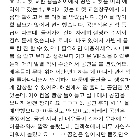
ㅎ 2. 티켓 교환 괌플레이에서 공연 티켓을 미리 예
약하고 갔는데, 로비에 있는 티켓 교환창구에서 이
름만 말하고 바로 티켓을 받았습니다. 영어를 많이
할 필요가 없어서 편리했습니다. 공연장은 좌석 등
급이 다른데, 들어가기 전에 자세히 설명해 주셔서
전혀 문제 없습니다. 로비에 바도 있어서 가볍게 음
료 한 잔 할 수 있으니 필요하면 이용하세요. 제대로
볼 줄 알고 무대와 생각보다 가까운 VIP석을 예약했
는데 거의 일열 직시 수준에서 공연을 볼 뻔했어요.
배우들이 무대 위에서만 연기하는 게 아니라 관객석
을 돌아다니면서 연기하기 때문에 공연을 더 생생하
게 감상할 수 있어요. 해변에서 땀 흘리는 공연만 봤
었는데, 에어컨을 빵빵 틀어놓고 실내에서 공연을
보니까 완전 짱이에요 ㅋㅋㅋ 3. 공연 후기 VIP석을
예약했으니까 아무것도 안 보이고, 카레라 공연은
좋았어요. 공연 시작 전 배우들이 갑자기 무대에 뛰
어올라와서 깜짝 놀랐는데, 관객석에서 너무 자연스
러워서 놀랐어요 ㅋㅋㅋ 공연은 영어지만 몸짓만으