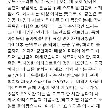
로도 스토리를 알 수 있으니 보는 데 문제 없어요.
공연이 궁금하신 분들을 위해 스토리를 간단히 소개
할게요. 카레라는 ‘여행’이라는 뜻으로, 이 공연은 주
인공 한 명과 서브 캐릭터 두 명이 등장하는데, 각자
독특한 여행을 보여줍니다. 쇼의 주인공인 요씨는
쇼 내내 다양한 ​​연기와 퍼포먼스를 선보였고, 특히
아이들이 좋아했습니다. 표정 연기가 대단했습니
다!! 전통 공연부터 숨 막히는 공중 무술, 화려한 불
춤까지. 게다가 장면마다 배경이 미디어 아트로 바
뀌어 몰입감이 더해졌습니다. 사모아, 사이판, 북미,
유럽 등 다양한 아티스트들의 멋진 퍼포먼스가 궁금
하다면 이 쇼를 놓치지 마세요. 저희 자리는 무대 바
로 앞이라 배우들에게 자주 선택받았습니다. 관객
참여형 퍼포먼스라 더욱 재밌었던 건 비밀이 아닙니
다! ㅋㅋㅋ 괌에 이렇게 멋진 게 있다는 걸 누가 알
았을까요? 시간 가는 줄 모르고 한 시간 놀다가 나
와서 아티스트들과 기념사진 찍고 기쁜 마음으로 호
텔로 돌아왔습니다. 4. 카레라 쇼 예약은 어디서 해