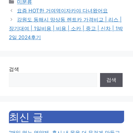
Categories
미분류
요즘 HOT한 거여역이자카야 다녀왔어요
강원도 동해시 망상동 렌트카 가격비교 | 리스 |
장기대여 | 1일비용 | 비용 | 소카 | 중고 | 신차 | 1박
2일 2024후기
검색
검색
최신 글
“매일 먹는 영양제, 혹시 내 몸을 더 무겁게 만들고