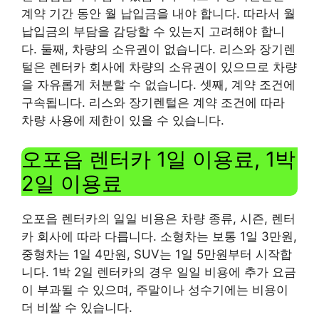
계약 기간 동안 월 납입금을 내야 합니다. 따라서 월
납입금의 부담을 감당할 수 있는지 고려해야 합니
다. 둘째, 차량의 소유권이 없습니다. 리스와 장기렌
털은 렌터카 회사에 차량의 소유권이 있으므로 차량
을 자유롭게 처분할 수 없습니다. 셋째, 계약 조건에
구속됩니다. 리스와 장기렌털은 계약 조건에 따라
차량 사용에 제한이 있을 수 있습니다.
오포읍 렌터카 1일 이용료, 1박
2일 이용료
오포읍 렌터카의 일일 비용은 차량 종류, 시즌, 렌터
카 회사에 따라 다릅니다. 소형차는 보통 1일 3만원,
중형차는 1일 4만원, SUV는 1일 5만원부터 시작합
니다. 1박 2일 렌터카의 경우 일일 비용에 추가 요금
이 부과될 수 있으며, 주말이나 성수기에는 비용이
더 비쌀 수 있습니다.