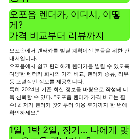
오포읍 렌터카, 어디서, 어떻
게?
가격 비교부터 리뷰까지
오포읍에서 렌터카를 빌릴 계획이신 분들을 위한 안
내서입니다.
오포읍에서 쉽고 편리하게 렌터카를 빌릴 수 있도록
다양한 렌터카 회사의 가격 비교, 렌터카 종류, 리뷰
등 포괄적인 정보를 제공합니다.
특히 2024년 기준 최신 정보를 바탕으로 작성돼 더
욱 신뢰할 수 있다. “오포읍 렌터카 가격 비교는 필
수! 최저가 렌터카 찾기부터 이용 후기까지 한 번에
확인하세요.”
1일, 1박 2일, 장기… 나에게 맞