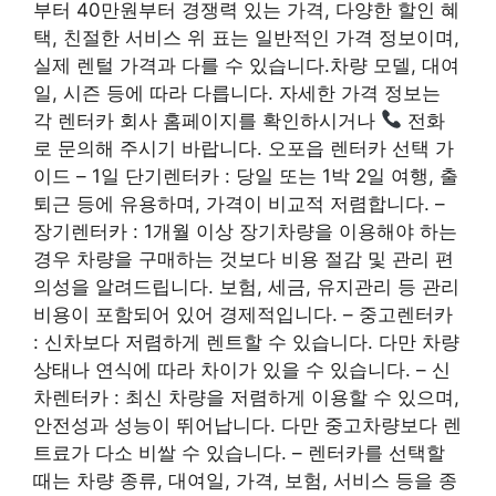
부터 40만원부터 경쟁력 있는 가격, 다양한 할인 혜
택, 친절한 서비스 위 표는 일반적인 가격 정보이며,
실제 렌털 가격과 다를 수 있습니다.차량 모델, 대여
일, 시즌 등에 따라 다릅니다. 자세한 가격 정보는
각 렌터카 회사 홈페이지를 확인하시거나
전화
로 문의해 주시기 바랍니다. 오포읍 렌터카 선택 가
이드 – 1일 단기렌터카 : 당일 또는 1박 2일 여행, 출
퇴근 등에 유용하며, 가격이 비교적 저렴합니다. –
장기렌터카 : 1개월 이상 장기차량을 이용해야 하는
경우 차량을 구매하는 것보다 비용 절감 및 관리 편
의성을 알려드립니다. 보험, 세금, 유지관리 등 관리
비용이 포함되어 있어 경제적입니다. – 중고렌터카
: 신차보다 저렴하게 렌트할 수 있습니다. 다만 차량
상태나 연식에 따라 차이가 있을 수 있습니다. – 신
차렌터카 : 최신 차량을 저렴하게 이용할 수 있으며,
안전성과 성능이 뛰어납니다. 다만 중고차량보다 렌
트료가 다소 비쌀 수 있습니다. – 렌터카를 선택할
때는 차량 종류, 대여일, 가격, 보험, 서비스 등을 종