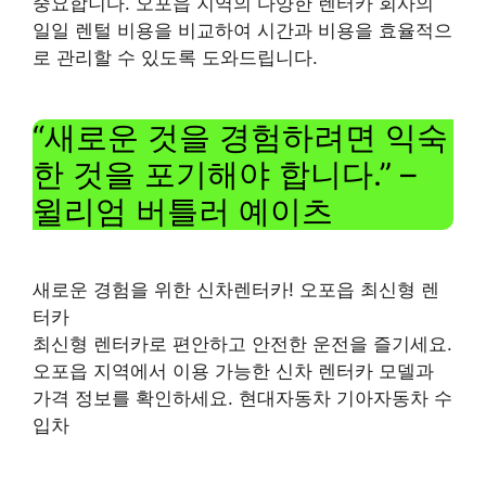
중요합니다. 오포읍 지역의 다양한 렌터카 회사의
일일 렌털 비용을 비교하여 시간과 비용을 효율적으
로 관리할 수 있도록 도와드립니다.
“새로운 것을 경험하려면 익숙
한 것을 포기해야 합니다.” –
윌리엄 버틀러 예이츠
새로운 경험을 위한 신차렌터카! 오포읍 최신형 렌
터카
최신형 렌터카로 편안하고 안전한 운전을 즐기세요.
오포읍 지역에서 이용 가능한 신차 렌터카 모델과
가격 정보를 확인하세요. 현대자동차 기아자동차 수
입차