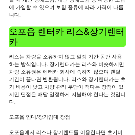
에 가입할 수 있으며 보험 종류에 따라 가격이 다릅
니다.
오포읍 렌터카 리스&장기렌터
카
리스는 차량을 소유하지 않고 일정 기간 동안 사용
하는 방식입니다. 장기렌터카는 리스와 비슷하지만
차량 소유권은 렌터카 회사에 속하지 않으며 렌털
기간이 끝나면 반환됩니다. 리스와 장기렌터카는 초
기 비용이 낮고 차량 관리 부담이 적다는 장점이 있
지만 단점은 매달 일정하게 지불해야 한다는 것입니
다.
오포읍 임대/장기임대 장점
오포읍에서 리스나 장기렌트를 이용한다면 초기비