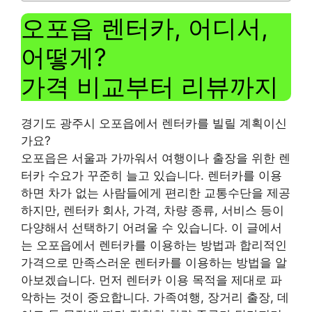
오포읍 렌터카, 어디서,
어떻게?
가격 비교부터 리뷰까지
경기도 광주시 오포읍에서 렌터카를 빌릴 계획이신
가요?
오포읍은 서울과 가까워서 여행이나 출장을 위한 렌
터카 수요가 꾸준히 늘고 있습니다. 렌터카를 이용
하면 차가 없는 사람들에게 편리한 교통수단을 제공
하지만, 렌터카 회사, 가격, 차량 종류, 서비스 등이
다양해서 선택하기 어려울 수 있습니다. 이 글에서
는 오포읍에서 렌터카를 이용하는 방법과 합리적인
가격으로 만족스러운 렌터카를 이용하는 방법을 알
아보겠습니다. 먼저 렌터카 이용 목적을 제대로 파
악하는 것이 중요합니다. 가족여행, 장거리 출장, 데