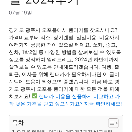
07월 19일
경기도 광주시 오포읍에서 렌터카를 찾으시나요?
가격비교부터 리스, 장기렌털, ​​일일비용, 비용까지
여러가지 궁금한 점이 있으실 텐데요. 쏘카, 중고,
신차, 1박2일 등 다양한 방법을 살펴보실 수 있도록
정보를 정리하여 알려드리고, 2024년 하반기까지
살펴보실 수 있도록 안내해드리겠습니다. 여행, 출
퇴근, 이사를 위해 렌터카가 필요하시다면 이 글이
선택에 도움이 되셨으면 좋겠습니다. 지금 바로 경
기도 광주시 오포읍 렌터카에 대한 모든 것을 파헤
쳐보세요!
렌터카 비용을 신중하게 비교하고 가
장 낮은 가격을 받고 싶으신가요? 지금 확인하세요!
목차
오포읍 렌터카, 어디서, 어떻게? 가격 비교부터