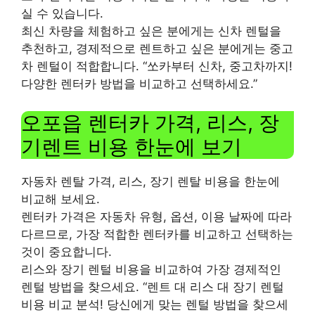
실 수 있습니다.
최신 차량을 체험하고 싶은 분에게는 신차 렌털을
추천하고, 경제적으로 렌트하고 싶은 분에게는 중고
차 렌털이 적합합니다. “쏘카부터 신차, 중고차까지!
다양한 렌터카 방법을 비교하고 선택하세요.”
오포읍 렌터카 가격, 리스, 장
기렌트 비용 한눈에 보기
자동차 렌탈 가격, 리스, 장기 렌탈 비용을 한눈에
비교해 보세요.
렌터카 가격은 자동차 유형, 옵션, 이용 날짜에 따라
다르므로, 가장 적합한 렌터카를 비교하고 선택하는
것이 중요합니다.
리스와 장기 렌털 비용을 비교하여 가장 경제적인
렌털 방법을 찾으세요. “렌트 대 리스 대 장기 렌털
비용 비교 분석! 당신에게 맞는 렌털 방법을 찾으세