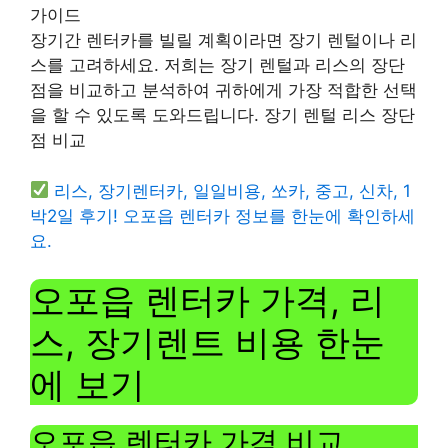
가이드
장기간 렌터카를 빌릴 계획이라면 장기 렌털이나 리
스를 고려하세요. 저희는 장기 렌털과 리스의 장단
점을 비교하고 분석하여 귀하에게 가장 적합한 선택
을 할 수 있도록 도와드립니다. 장기 렌털 리스 장단
점 비교
리스, 장기렌터카, 일일비용, 쏘카, 중고, 신차, 1
박2일 후기! 오포읍 렌터카 정보를 한눈에 확인하세
요.
오포읍 렌터카 가격, 리
스, 장기렌트 비용 한눈
에 보기
오포읍 렌터카 가격 비교