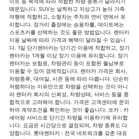
이트 등 목적에 따라 적합한 차량 종류가 달라지기
때문입니다. SUV는 널찍하고 지상고가 높아 가족
여행에 적합하고, 소형차는 주차와 연비 면에서 유
리합니다. 장거리 출장에는 승용차를, 데이트에는
스포츠카를 선택하는 것도 좋은 방법입니다. 렌터카
이용 날짜에 따라 가격과 혜택이 달라질 수 있습니
다. 1일 단기렌터카는 단기간 이용에 적합하고, 장기
렌터카는 1개월 이상 장기 이용에 유리합니다. 장기
렌터카는 보험료, 차량관리 등이 포함된 월납부로
이용할 수 있어 경제적입니다. 렌터카 가격은 회사,
차량종류, 대여일, 시즌 등에 따라 다릅니다. 단순히
저렴하다는 이유만으로 차량을 선택하는 것이 아니
라 렌터카 회사의 신뢰성, 차량상태, 서비스 등을 종
합적으로 고려해야 합니다. 가격은 고객센터에 문의
하여 계약조건을 확인하는 것이 좋습니다. 쏘카 : 카
셰어링 서비스로 단기간 차량을 이용하기에 유리합
니다. 요금은 시간당으로 결정되며, 차량 종류도 다
양합니다. 롯데렌터카 : 전국 네트워크를 갖춘 대표