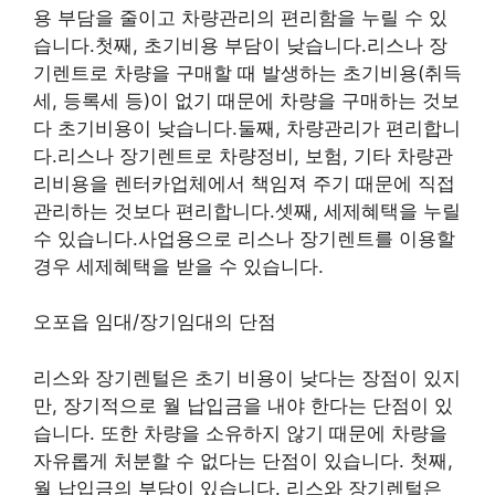
용 부담을 줄이고 차량관리의 편리함을 누릴 수 있
습니다.첫째, 초기비용 부담이 낮습니다.리스나 장
기렌트로 차량을 구매할 때 발생하는 초기비용(취득
세, 등록세 등)이 없기 때문에 차량을 구매하는 것보
다 초기비용이 낮습니다.둘째, 차량관리가 편리합니
다.리스나 장기렌트로 차량정비, 보험, 기타 차량관
리비용을 렌터카업체에서 책임져 주기 때문에 직접
관리하는 것보다 편리합니다.셋째, 세제혜택을 누릴
수 있습니다.사업용으로 리스나 장기렌트를 이용할
경우 세제혜택을 받을 수 있습니다.
오포읍 임대/장기임대의 단점
리스와 장기렌털은 초기 비용이 낮다는 장점이 있지
만, 장기적으로 월 납입금을 내야 한다는 단점이 있
습니다. 또한 차량을 소유하지 않기 때문에 차량을
자유롭게 처분할 수 없다는 단점이 있습니다. 첫째,
월 납입금의 부담이 있습니다. 리스와 장기렌털은