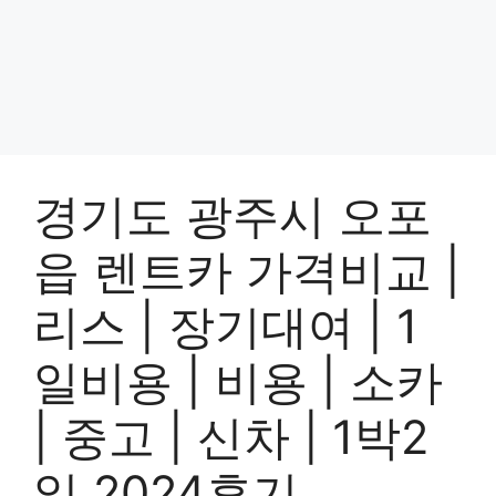
경기도 광주시 오포
읍 렌트카 가격비교 |
리스 | 장기대여 | 1
일비용 | 비용 | 소카
| 중고 | 신차 | 1박2
일 2024후기