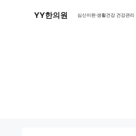
Skip
to
YY한의원
심신이완·생활건강 건강관리
content