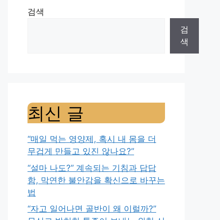
검색
검
색
최신 글
“매일 먹는 영양제, 혹시 내 몸을 더
무겁게 만들고 있진 않나요?”
“설마 나도?” 계속되는 기침과 답답
함, 막연한 불안감을 확신으로 바꾸는
법
“자고 일어나면 골반이 왜 이럴까?”