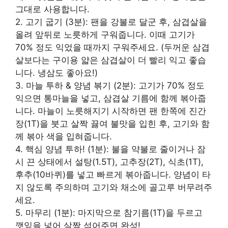
그대로 사용합니다.
2. 고기 굽기 (3분): 팬을 강불로 달군 후, 삼겹살을
올려 앞뒤로 노릇하게 구워줍니다. 이때 고기가
70% 정도 익었을 때까지 구워주세요. (두꺼운 삼겹
살보다는 구이용 얇은 삼겹살이 더 빨리 익고 좋습
니다. 냉삼도 좋아요!)
3. 마늘 투하 & 양념 볶기 (2분): 고기가 70% 정도
익으면 통마늘을 넣고, 삼겹살 기름에 함께 볶아줍
니다. 마늘이 노릇해지기 시작하면 팬 한쪽에 진간
장(1T)을 붓고 살짝 끓여 불맛을 입힌 후, 고기와 함
께 볶아 색을 입혀줍니다.
4. 핵심 양념 투하! (1분): 불을 약불로 줄이거나 잠
시 끈 상태에서 설탕(1.5T), 고추장(2T), 식초(1T),
후추(10바퀴)를 넣고 빠르게 볶아줍니다. 양념이 타
지 않도록 주의하며 고기와 채소에 골고루 버무려주
세요.
5. 마무리 (1분): 마지막으로 참기름(1T)을 두르고
깻잎을 넣어 살짝 섞어주면 완성!