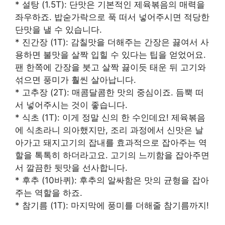
* 설탕 (1.5T): 단맛은 기본적인 제육볶음의 매력을
좌우하죠. 밥숟가락으로 푹 떠서 넣어주시면 적당한
단맛을 낼 수 있습니다.
* 진간장 (1T): 감칠맛을 더해주는 간장은 끓여서 사
용하면 불맛을 살짝 입힐 수 있다는 팁을 얻었어요.
팬 한쪽에 간장을 붓고 살짝 끓이듯 태운 뒤 고기와
섞으면 풍미가 훨씬 살아납니다.
* 고추장 (2T): 매콤달콤한 맛의 중심이죠. 듬뿍 떠
서 넣어주시는 것이 좋습니다.
* 식초 (1T): 이게 정말 신의 한 수인데요! 제육볶음
에 식초라니 의아했지만, 조리 과정에서 신맛은 날
아가고 돼지고기의 잡내를 효과적으로 잡아주는 역
할을 톡톡히 하더라고요. 고기의 느끼함을 잡아주면
서 깔끔한 뒷맛을 선사합니다.
* 후추 (10바퀴): 후추의 알싸함은 맛의 균형을 잡아
주는 역할을 하죠.
* 참기름 (1T): 마지막에 풍미를 더해줄 참기름까지!