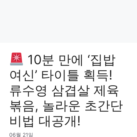
10분 만에 ‘집밥
여신’ 타이틀 획득!
류수영 삼겹살 제육
볶음, 놀라운 초간단
비법 대공개!
06월 21일