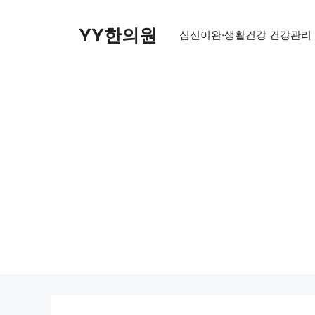
Skip
to
YY한의원
심신이완·생활건강 건강관리
content