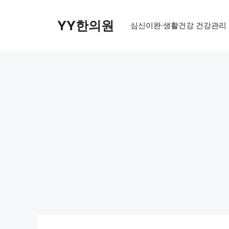
Skip
to
YY한의원
심신이완·생활건강 건강관리
content