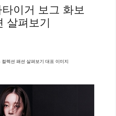
카타이거 보그 화보
션 살펴보기