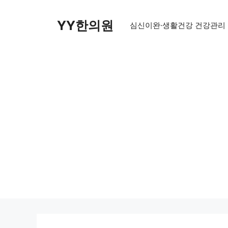
Skip
to
YY한의원
심신이완·생활건강 건강관리
content