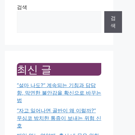
검색
검
색
최신 글
“설마 나도?” 계속되는 기침과 답답
함, 막연한 불안감을 확신으로 바꾸는
법
“자고 일어나면 골반이 왜 이럴까?”
무심코 방치한 통증이 보내는 위험 신
호