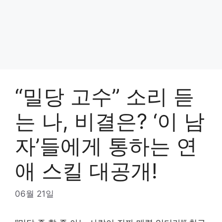
“밀당 고수” 소리 듣
는 나, 비결은? ‘이 남
자’들에게 통하는 연
애 스킬 대공개!
06월 21일