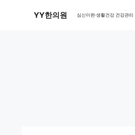
Skip
to
YY한의원
심신이완·생활건강 건강관리
content