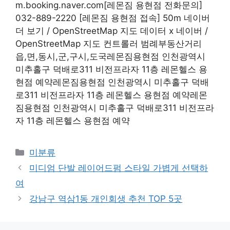
m.booking.naver.com[레몬짐 용현점 전화문의]
032-889-2220 [레몬짐 용현점 접속] 50m 네이버
더 보기 / OpenStreetMap 지도 데이터 x 네이버 /
OpenStreetMap 지도 컨트롤러 범례부동산거리
읍,면,동시,군,구시,도국레몬짐용현점 인천광역시
미추홀구 덕배로311 비전프라자 11층 레몬헬스 용
현점 예약레몬짐용현점 인천광역시 미추홀구 덕배
로311 비전프라자 11층 레몬헬스 용현점 예약레몬
짐용현점 인천광역시 미추홀구 덕배로311 비전프라
자 11층 레몬헬스 용현점 예약
Categories
미분류
미디엄 단발 레이어드펌 스타일 가볍게 선택하
여
강남구 역삼1동 개인회생 추천 TOP 5곳