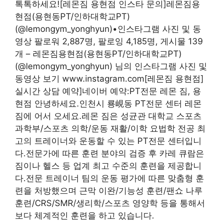
톡톡하세요![레몬짐 용현점 인스타 문의]레몬짐용
현점(용현동PT/인하대학교PT)
(@lemongym_yonghyun)•인스타그램 사진 및 동
영상 팔로워 2,887명, 팔로잉 4,185명, 게시물 139
개 – 레몬짐용현점(용현동PT/인하대학교PT)
(@lemongym_yonghyun) 님의 인스타그램 사진 및
동영상 보기 www.instagram.com[레몬짐 용현점]
실시간 상담 예약]네이버 예약:PT전문 레몬 짐, 용
현점 안녕하세요.인천시 룡峴동 PT전문 센터 레몬
짐에 어서 오세요.레몬 짐은 성균관 대학교 스포츠
과학부/스포츠 의학/운동 재활/이학 요법학 전공 최
고의 트레이너와 운동할 수 있는 PT전문 센터입니
다.전문가에 따른 훈련 분야의 검증 후 카레 큐람은
짐이나 헬스 등 업계 최고 수준의 훈련을 제공합니
다.전문 트레이너 팀의 운동 평가에 따른 맞춤형 훈
련을 처방했으며 근막 이완/기능성 훈련/팬쇼 나루
훈련/CRS/SMR/생리학/스포츠 영양학 등을 통해서
보다 체계적인 훈련을 하고 있습니다.