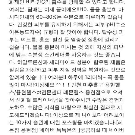
화제인 비타민C의 흡수를 방해할 수 있다고 합니다.
여러분, 담배는 이제 끝이에요!!!10. 물을 충분히 마
시다인체의 60~80%는 수분으로 이루어져 있습니
다. 건강한 피부를 유지하기 위해서는 피부 pH(수소
이온농도지수) 균형이 잘 맞아야 합니다. 탈수성 피
부는 여드름, 홍조, 발진 등 염증성 질환에 걸리기
쉽습니다. 물을 충분히 마시는 것 외에 자신의 피부
에 맞는 수분성 스킨케어를 사용하는 것도 좋습니
다. 히알루론산과 세라마이드 성분이 함유된 제품은
질감을 개선하고 피부 지질 장벽을 복원하는 것으로
알려져 있습니다 여러분!! 하루에 1리터씩~ 꼭 물을
많이 마셔!!이상해요 ^^！！인천 미추홀구 용현헬
스/용현헬스pt전문센터 레몬헬스 용현점으로 오셔
서 신희철 트레이너님을 찾아주시면 수많은 경험과
노하우, 수많은 지식을 바탕으로 확실한 결과로 지
도해드리겠습니다! 이상으로 제 나이보다 어려보이
는 10가지 습관에 대한 포스팅을 마치겠습니다.[레
몬짐 용현점] 네이버 톡톡문의 ]궁금하실 때 네이버