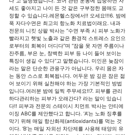
다”고 설명했습니다. 코어 관련 운동에 집중하면 자
세도 좋아지고 나이 든 것 같은 구부정한 몸매도 교
정할 수 있습니다.레몬헬스장에서!! 오세요!!!6. 밤에
푹 자다수면은 최고의 항노화 치료법이래요. 내과
전문의 니킷 상팔 박사는 “수면 부족 시 피부 노화가
빨라지고 햇빛 노출과 같은 환경적 스트레스 요인으
로부터의 회복이 더디다”며 “잠을 못 자면 주름이나
잔주름, 부은 눈, 창백한 피부 등 나이 들어 보이는
특징이 생길 수 있다”고 말했습니다. 미인은 늦잠이
라는 말은 단순한 관용구가 아닙니다. 우리 몸은 자
는 동안 스스로 회복됩니다. 어두운 밤 깊은 잠은 젊
어 보이기 위해 실천해야 하는 가장 기본적인 방법
입니다.여러분 밤에 일찍 주무세요!!7. 피부를 관리
하다관리하는 피부가 오래간다? 라는 말이 있습니
다!! 피부과 전문의 스테이시 치먼트 박사는 안티에
이징 ABC를 제안했다고 합니다. ‘A’는 노화 징후를
막기 위해 매일 항산화제(antioxidants)를 먹는 것
이다. ‘B’는 매일 자외선 차단제를 사용해 태양의 유