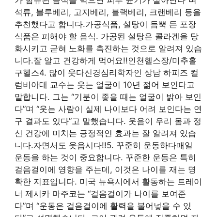
가 함유된 음식을 먹으면 피부 윤기가 살아난다”며
석류, 블루베리, 고지베리, 블랙베리, 크랜베리 등을
추천했다고 합니다.가공식품, 설탕이 듬뿍 든 포장
식품은 피해야 할 음식. 가공된 설탕은 콜라겐을 당
화시키고 굳혀 노화를 촉진하는 것으로 알려져 있습
니다.잘 알고 건강하게 먹어요!!인천헬스장/미추홀
구헬스4. 많이 웃다신경심리학자인 상남 하피즈 컬
럼비아대 교수는 웃는 얼굴이 10년 젊어 보인다고
말합니다. 그는 “기분이 좋을 때는 얼굴이 밝아 보인
다”며 “웃는 사람이 실제 나이보다 어려 보인다는 연
구 결과도 있다”고 말했습니다. 웃음이 우리 몸과 정
신 건강에 미치는 긍정적인 효과는 잘 알려져 있습
니다.자면서도 웃읍시다!!5. 꾸준히 운동하다매일
운동을 하는 것이 중요합니다. 꾸준한 운동은 특히
걸음걸이에 영향을 주는데, 이것은 나이를 재는 명
확한 지표입니다. 미국 뉴욕시에서 활동하는 트레이
너 제시카 마주코는 “걸음걸이가 나이를 보여준
다”며 “운동은 걸음걸이에 활력을 불어넣을 수 있