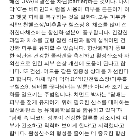
해한 UVA/B 광선을 차단(barrier)하는 것이다. 마지
막 ‘C’는 비타민C 세럼을 사용해 피부를 튼튼하게 하
고 햇빛 피해를 복구하는 것을 말한다.모두 피부관
리!!인천헬스장/미추홀구 헬스장 8. 채소를 많이 섭
취한다채소에는 항산화 성분이 풍부합니다. 건강한
과일과 채소를 균형 잡힌 식단과 함께 섭취하면 건
강한 피부를 유지할 수 있습니다. 항산화제가 풍부
한 식단은 건강한 콜라겐을 촉진하고 활성산소와 자
외선으로 인한 피부 손상 개선에 도움이 된다고 합
니다. 또 건선, 여드름 같은 염증성 상태를 개선한다
고 합니다. 야채 많이 먹어요^^!!인천헬스장/미추홀
구헬스9. 담배를 끊다담배는 암뿐만 아니라 조기 노
화를 일으키는 주범입니다. 치먼트 박사는 “담배는
피부를 젊게 유지하기 위해 필요한 산소를 대체하는
일산화탄소 등 유해화학물질을 함유하고 있다”며
“담배 속 니코틴 성분이 건강한 혈류를 감소시켜 피
부가 건조하고 칙칙해 보이게 한다”고 지적했다고
합니다. 활성산소의 형성을 줄이는 데 중요한 항산