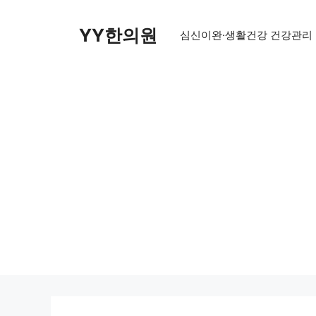
Skip
to
YY한의원
심신이완·생활건강 건강관리
content