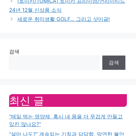
[토미카/TOMICA] 토미카 프리미엄/언리미티드
24년 12월 신상품 소식
새로운 취미생활 GOLF… 그리고 샷이글!
검색
검색
최신 글
“매일 먹는 영양제, 혹시 내 몸을 더 무겁게 만들고
있진 않나요?”
“설마 나도?” 계속되는 기침과 답답함, 막연한 불안