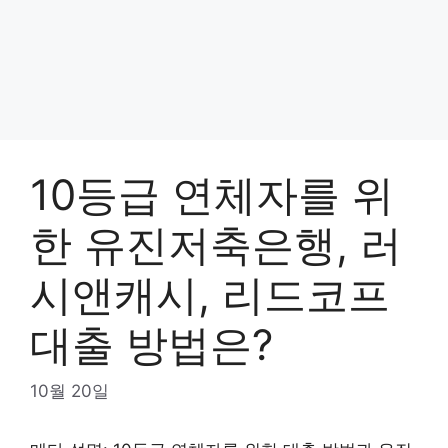
10등급 연체자를 위
한 유진저축은행, 러
시앤캐시, 리드코프
대출 방법은?
10월 20일