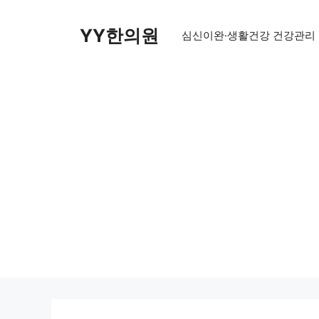
Skip
to
YY한의원
심신이완·생활건강 건강관리
content