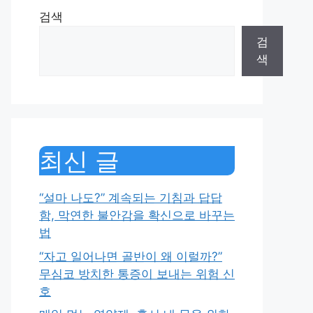
검색
검
색
최신 글
“설마 나도?” 계속되는 기침과 답답
함, 막연한 불안감을 확신으로 바꾸는
법
“자고 일어나면 골반이 왜 이럴까?”
무심코 방치한 통증이 보내는 위험 신
호