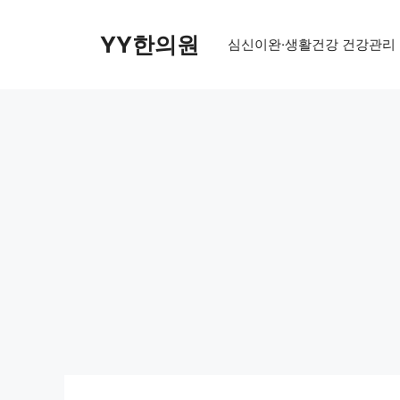
Skip
to
YY한의원
심신이완·생활건강 건강관리
content