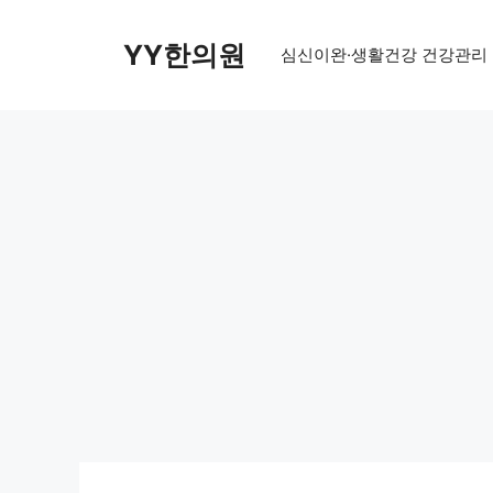
Skip
to
YY한의원
심신이완·생활건강 건강관리
content