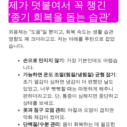
제가 덧붙여서 꼭 챙긴
‘종기 회복을 돕는 습관’
외용제는 “도움”일 뿐이고, 회복 속도는 생활 습관
영향도 꽤 크더라고요. 저는 아래를 루틴으로 잡았
습니다.
손으로 만지지 않기
: 가장 기본인데도 어렵습
니다.
가능하면 온도 조절(찜질/냉찜질) 균형 잡기
:
초기 열감이 심하면 냉감이 더 편했던 날도
있었고, 너무 뻣뻣할 때는 따뜻하게 해주니
편하더라고요. 단, 통증이 심해지면 중단하고
상태를 보세요.
옷과 침구 오염 관리
: 마찰과 오염이 겹치면
악화 체감이 컸어요.
단백질/수분 관리
: 몸이 회복하는 데 필요한