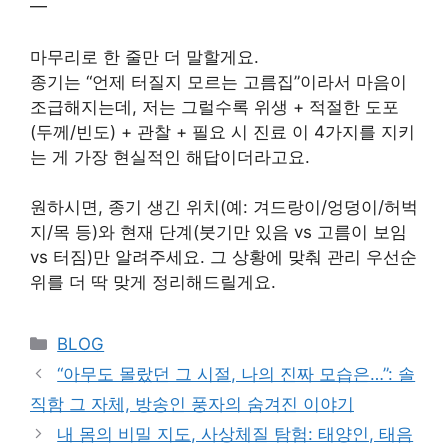
—
마무리로 한 줄만 더 말할게요.
종기는 “언제 터질지 모르는 고름집”이라서 마음이
조급해지는데, 저는 그럴수록 위생 + 적절한 도포
(두께/빈도) + 관찰 + 필요 시 진료 이 4가지를 지키
는 게 가장 현실적인 해답이더라고요.
원하시면, 종기 생긴 위치(예: 겨드랑이/엉덩이/허벅
지/목 등)와 현재 단계(붓기만 있음 vs 고름이 보임
vs 터짐)만 알려주세요. 그 상황에 맞춰 관리 우선순
위를 더 딱 맞게 정리해드릴게요.
Categories
BLOG
“아무도 몰랐던 그 시절, 나의 진짜 모습은…”: 솔
직함 그 자체, 방송인 풍자의 숨겨진 이야기
내 몸의 비밀 지도, 사상체질 탐험: 태양인, 태음