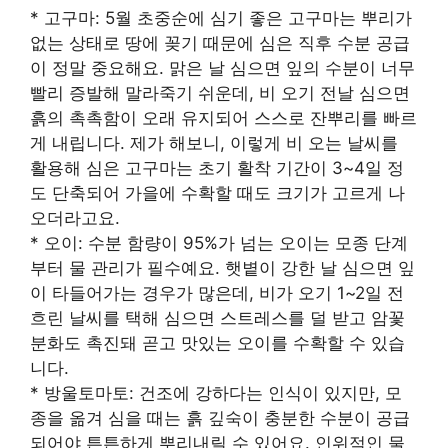
* 고구마: 5월 초중순에 심기 좋은 고구마는 뿌리가
없는 상태로 땅에 꽂기 때문에 심은 직후 수분 공급
이 정말 중요해요. 맑은 날 심으면 잎의 수분이 너무
빨리 증발해 말라죽기 쉬운데, 비 오기 전날 심으면
흙의 촉촉함이 오래 유지되어 스스로 잔뿌리를 빠르
게 내립니다. 제가 해보니, 이렇게 비 오는 날씨를
활용해 심은 고구마는 초기 활착 기간이 3~4일 정
도 단축되어 가을에 수확할 때도 크기가 고르게 나
오더라고요.
* 오이: 수분 함량이 95%가 넘는 오이는 모종 단계
부터 물 관리가 필수예요. 햇볕이 강한 날 심으면 잎
이 타들어가는 경우가 많은데, 비가 오기 1~2일 전
흐린 날씨를 택해 심으면 스트레스를 덜 받고 암꽃
분화도 촉진돼 곧고 맛있는 오이를 수확할 수 있습
니다.
* 방울토마토: 건조에 강하다는 인식이 있지만, 모
종을 옮겨 심을 때는 흙 깊숙이 충분한 수분이 공급
되어야 튼튼하게 뿌리내릴 수 있어요. 인위적인 물