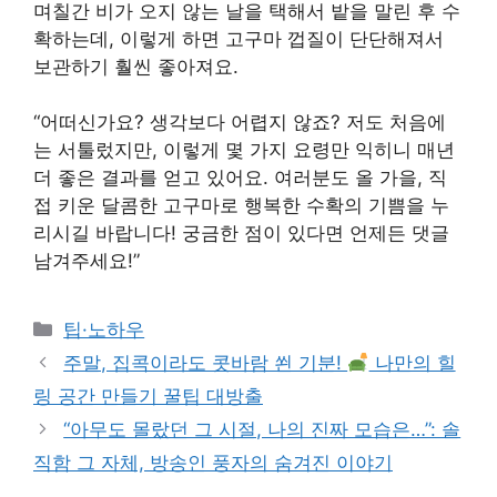
며칠간 비가 오지 않는 날을 택해서 밭을 말린 후 수
확하는데, 이렇게 하면 고구마 껍질이 단단해져서
보관하기 훨씬 좋아져요.
“어떠신가요? 생각보다 어렵지 않죠? 저도 처음에
는 서툴렀지만, 이렇게 몇 가지 요령만 익히니 매년
더 좋은 결과를 얻고 있어요. 여러분도 올 가을, 직
접 키운 달콤한 고구마로 행복한 수확의 기쁨을 누
리시길 바랍니다! 궁금한 점이 있다면 언제든 댓글
남겨주세요!”
Categories
팁·노하우
주말, 집콕이라도 콧바람 쐰 기분!
나만의 힐
링 공간 만들기 꿀팁 대방출
“아무도 몰랐던 그 시절, 나의 진짜 모습은…”: 솔
직함 그 자체, 방송인 풍자의 숨겨진 이야기