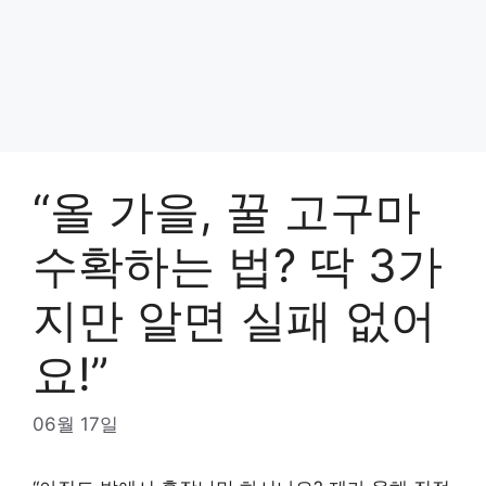
“올 가을, 꿀 고구마
수확하는 법? 딱 3가
지만 알면 실패 없어
요!”
06월 17일