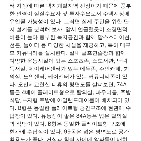
터 지정에 따른 택지개발지역 선정이기 때문에 풍부
한 인력이 실질수요자 및 투자수요로서 주택시장에
유입될 가능성이 있다. 그러면 실제 주민을 위한 단
지 설계를 분석해 보자. 앞서 언급했듯이 조경면적
비율이 높아 풍부한 녹지공간과 함께 맘스스테이션,
선큰, 놀이터 등 다양한 시설을 제공하고, 특히 대규
모 커뮤니티를 설치한다. 실내 골프연습장과 함께
다양한 운동시설이 있는 스포츠존, 소도서관, 남녀
독서실, 데이케어센터가 있는 에듀존, 주민카페, 회
의실, 노인센터, 케어센터가 있는 커뮤니티존이 있
다. 오산세교한신 더휴의 평면도를 살펴보면, 74A
동은 4베이 플레이트형으로 탈의실, 파우더룸, 주방
식당, ─자형 주방에 아일랜드테이블이 배치되어 있
다. B형은 동일한 플레이트형 공간구조에 현관에 수
납장이 있다. 유동성이 좋은 84A동은 넓은 탈의실
과 식당이 있다. B형은 동일한 플레이트형 구조에
현관에 수납장이 있다. 99동은 넓은 평면도로 공간
활용도가 좋다. 거실과 침실 사이에 알파룸이 배치