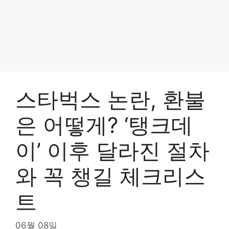
스타벅스 논란, 환불
은 어떻게? ‘탱크데
이’ 이후 달라진 절차
와 꼭 챙길 체크리스
트
06월 08일