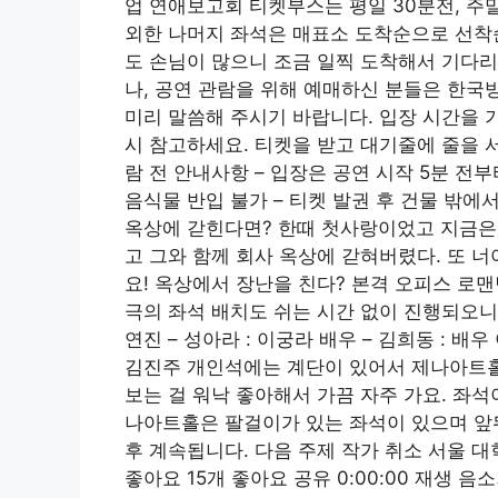
업 연애보고회 티켓부스는 평일 30분전, 주
외한 나머지 좌석은 매표소 도착순으로 선착순
도 손님이 많으니 조금 일찍 도착해서 기다리
나, 공연 관람을 위해 예매하신 분들은 한국
미리 말씀해 주시기 바랍니다. 입장 시간을 기
시 참고하세요. 티켓을 받고 대기줄에 줄을 
람 전 안내사항 – 입장은 공연 시작 5분 전부
음식물 반입 불가 – 티켓 발권 후 건물 밖에서
옥상에 갇힌다면? 한때 첫사랑이었고 지금은
고 그와 함께 회사 옥상에 갇혀버렸다. 또 너
요! 옥상에서 장난을 친다? 본격 오피스 로
극의 좌석 배치도 쉬는 시간 없이 진행되오니
연진 – 성아라 : 이궁라 배우 – 김희동 : 배우
김진주 개인석에는 계단이 있어서 제나아트홀
보는 걸 워낙 좋아해서 가끔 자주 가요. 좌석
나아트홀은 팔걸이가 있는 좌석이 있으며 앞뒤
후 계속됩니다. 다음 주제 작가 취소 서울 
좋아요 15개 좋아요 공유 0:00:00 재생 음소