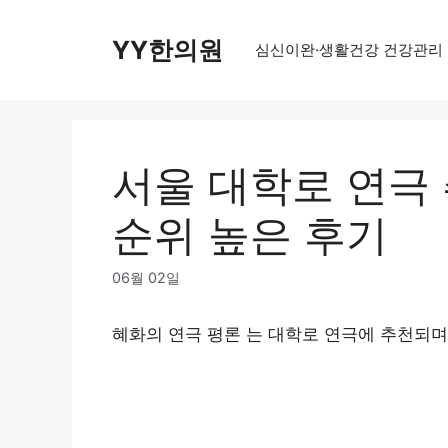
Skip
to
YY한의원
심신이완·생활건강 건강관리
content
서울 대학로 연극 
순위 높은 후기
06월 02일
혜화의 연극 평론
는 대학로 연극에 추천되며