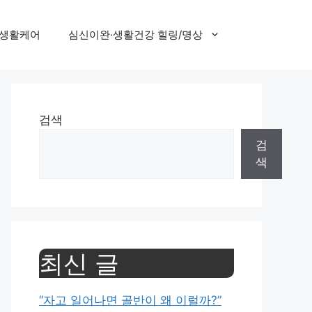
 생활케어
심신이완·생활건강 힐링/명상
검색
검
색
최신 글
“자고 일어나면 골반이 왜 이럴까?”