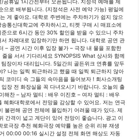
말/공휴일 1시간전부터 오픈됩니다. 지정석 예매를 제
으로 배부됩니다. (지정석은 사전 예약 가능) 평일에
는 게 좋아요. 대학로 주변에는 주차하기가 쉽지 않으
방송통신대학교에 주차하시고, 티켓 구매 시 매표소에
준으로 6시간 동안 30% 할인을 받을 수 있으니 주차
서서 차례대로 입장하기만 하면 됩니다. 대학로 공연 관
터 – 공연 시간 이후 입장 불가 – 극장 내 물을 포함한
 줄을 서서 기다리세요 SYNOPSIS What 상사와 함께
 팀장이자 대리입니다. 5일간의 골든위크 연휴를 앞두
야? 나는 일찍 퇴근하라고 했을 때 일찍 퇴근하지 않아
맨틱 코미디 속 그들의 속마음을 들어보자
! 회사소개팅
 입장 전 화장실을 꼭 다녀오시기 바랍니다. 오늘의 출
 이해찬 – 남자 멀티 : 배우 이진호 – 여자 멀티 : 배우
 혜화대학로에서 전망을 감상할 수 있어요. 저는 연극
이 불편해 공연 전체에 몰입하기 어려울 때가 있다. 제
 간격이 넓고 계단이 있어 전망이 좋습니다. 광고 이
대학로극장 추천 혜화극장 예약률 높은 순위
리뷰 재생
거 00:00 00:16 실시간 설정 전체 화면 해상도 자동