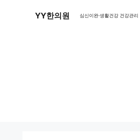
Skip
to
YY한의원
심신이완·생활건강 건강관리
content