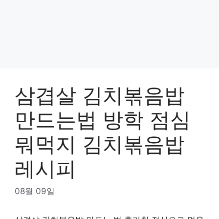
삼겹살 김치볶음밥
만드는법 방학 점심
뭐먹지 김치볶음밥
레시피
08월 09일