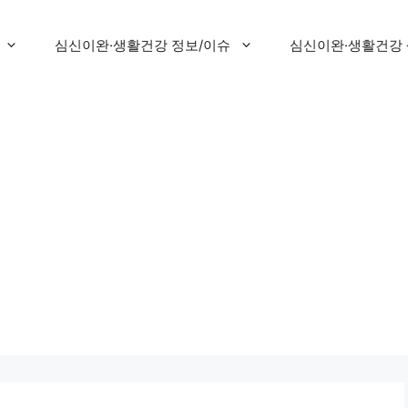
심신이완·생활건강 정보/이슈
심신이완·생활건강