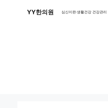
Skip
to
YY한의원
심신이완·생활건강 건강관리
content