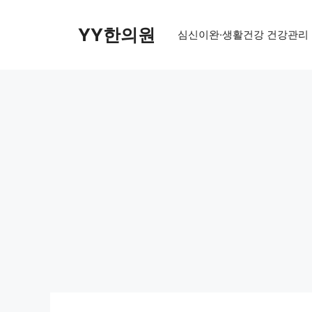
Skip
to
YY한의원
심신이완·생활건강 건강관리
content