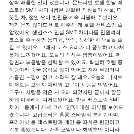
살짝 매콤한 맛이 났습니다. 몬드리안 호텔 한남 레
스토랑 SMT 차이나룸은 친절한 직원들이 찬물, 따
뜻한 차, 절인 오이 반찬을 계속 리필해 주셨어요.
제가 묻지 않아도 바로 해주신 게 호텔 서비스인 줄
알았어요. 생선소스 안심 SMT 차이나룸 천원석식
코스를 주문하면 동파육, 안심, 신선한 해산물을 즐
길 수 있어요. 그래서 코스 요리가 더 풍부하고 다채
롭게 느껴졌어요. 오늘의 식사는 짬뽕이었어요. 짜
장면과 볶음밥을 선택할 수 있어요. 확실히 호텔 중
식당이라 중국 음식을 많이 먹어도 전혀 무겁거나
기름진 느낌이 없고 소화도 잘 돼요. 오늘의 디저트
디저트는 오렌지 체리와 고구마 사탕을 먹었어요.
고구마 사탕을 먹은 지 오래 되었지만 끝까지 깔끔
하게 마무리된 디저트였어요. 한남 레스토랑 SMT
차이나룸에서 저녁 코스 “천”에 대한 리뷰를 보여드
렸습니다. 고급스러운 홍콩 스타일의 분위기이며,
프라이빗 룸 레스토랑과 메인 홀 좌석은 편안하고
기분 좋았습니다. 가족 모임이나 회의뿐만 아니라