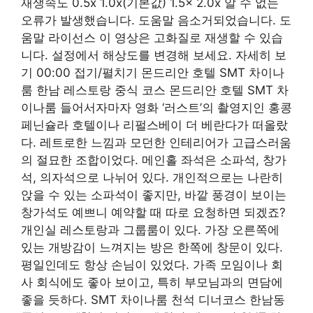
재생속도 0.5x 1.0x(기본값) 1.5x 2.0x 알 수 없는
오류가 발생했습니다. 도움말 음소거되었습니다. 도
움말 라이선스 이 영상은 고화질로 재생할 수 있습
니다. 설정에서 해상도를 변경해 보세요. 자세히 보
기 00:00 접기/펼치기 몬드리안 호텔 SMT 차이나
룸 한남 레스토랑 중식 코스 몬드리안 호텔 SMT 차
이나룸 들어서자마자 영화 ‘러스트’의 촬영지인 홍콩
페닌슐라 호텔이나 리펄스베이 더 베란다가 떠올랐
다. 레트로한 느낌과 모던한 인테리어가 고급스러움
의 절묘한 조합이었다. 메인홀 좌석은 소파석, 창가
석, 의자석으로 나뉘어 있다. 개인적으로는 나란히
앉을 수 있는 소파석이 좋지만, 바깥 풍경이 보이는
창가석도 예쁘니 예약할 때 따로 요청하면 되겠죠?
개인실 레스토랑과 그룹룸이 있다. 가장 오른쪽에
있는 개방감이 느껴지는 방은 한쪽에 창문이 있다.
평일인데도 항상 손님이 있었다. 가족 모임이나 회
사 회식에도 좋아 보이고, 특히 부모님과의 면담에
좋을 듯하다. SMT 차이나룸 천석 디너코스 한남동