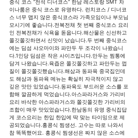
중식 코스 “천석 디너코스” 한남 레스토랑 SMT 차
이나룸은 중식 코스로 유명하다. 런치코스 / 디너코
스 너무 맵지 않은 중식코스라 가족모임이나 부모님
모시기에 좋습니다.전복전채 첫 번째 중식코스 요리
인 전복전채가 식욕을 돋웁니다.해산물은 신선하고
쫄깃쫄깃하면서 신맛이 났습니다.두 번째 중식코스
에는 딤섬 샤오마이와 파만두 두 조각이 나왔습니
다.1인당 딤섬은 작은 사이즈입니다.만두는 찜통에
담겨 나왔습니다.육즙은 쫄깃쫄깃하고 파만두는 껍
질이 쫄깃쫄깃했습니다.해삼과 동파육 중국집인데
도 해삼과 동파육 메뉴는 확실히 자극적이지 않고
깊은 맛만 있었습니다.동파육도 부드러운 소스를 포
함해 깔끔하게 먹었습니다.아스파라거스와 가리비
요리 바삭한 아스파라거스와 쫄깃쫄깃한 가리비의
조합이 매우 맛있었습니다.한남동의 유명 중식집답
게 코스요리는 한입 한입에 딱 맞는 타이밍으로 제
공되었습니다.홍콩식 찜생선. 고수는 따로 나와서
참 똑똑했어요. 홍콩식 찜생선은 짜지 않은 소스에