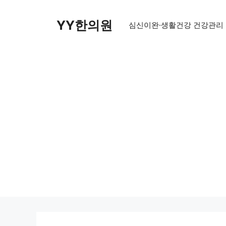
Skip
to
YY한의원
심신이완·생활건강 건강관리
content