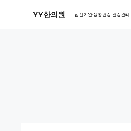
Skip
to
YY한의원
심신이완·생활건강 건강관리
content