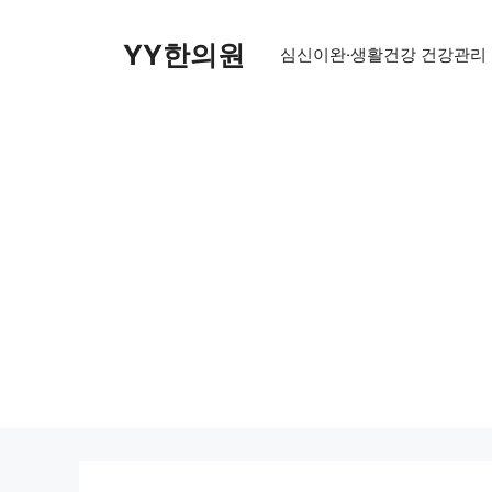
Skip
to
YY한의원
심신이완·생활건강 건강관리
content