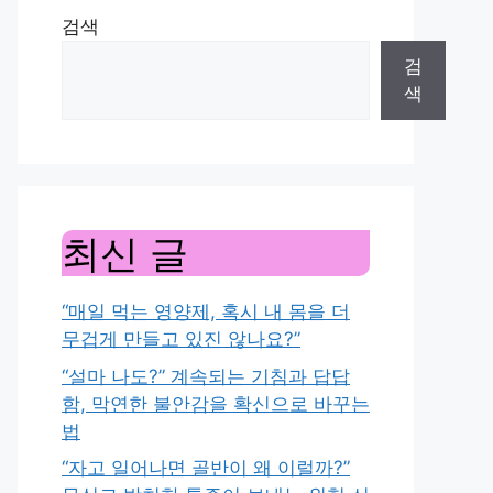
검색
검
색
최신 글
“매일 먹는 영양제, 혹시 내 몸을 더
무겁게 만들고 있진 않나요?”
“설마 나도?” 계속되는 기침과 답답
함, 막연한 불안감을 확신으로 바꾸는
법
“자고 일어나면 골반이 왜 이럴까?”