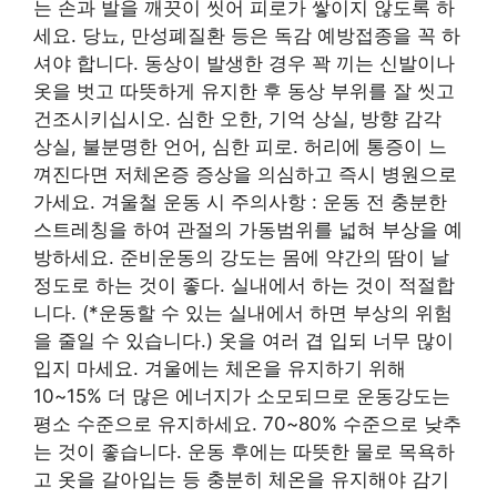
는 손과 발을 깨끗이 씻어 피로가 쌓이지 않도록 하
세요. 당뇨, 만성폐질환 등은 독감 예방접종을 꼭 하
셔야 합니다. 동상이 발생한 경우 꽉 끼는 신발이나
옷을 벗고 따뜻하게 유지한 후 동상 부위를 잘 씻고
건조시키십시오. 심한 오한, 기억 상실, 방향 감각
상실, 불분명한 언어, 심한 피로. 허리에 통증이 느
껴진다면 저체온증 증상을 의심하고 즉시 병원으로
가세요. 겨울철 운동 시 주의사항 : 운동 전 충분한
스트레칭을 하여 관절의 가동범위를 넓혀 부상을 예
방하세요. 준비운동의 강도는 몸에 약간의 땀이 날
정도로 하는 것이 좋다. 실내에서 하는 것이 적절합
니다. (*운동할 수 있는 실내에서 하면 부상의 위험
을 줄일 수 있습니다.) 옷을 여러 겹 입되 너무 많이
입지 마세요. 겨울에는 체온을 유지하기 위해
10~15% 더 많은 에너지가 소모되므로 운동강도는
평소 수준으로 유지하세요. 70~80% 수준으로 낮추
는 것이 좋습니다. 운동 후에는 따뜻한 물로 목욕하
고 옷을 갈아입는 등 충분히 체온을 유지해야 감기