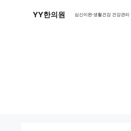
Skip
to
YY한의원
심신이완·생활건강 건강관리
content