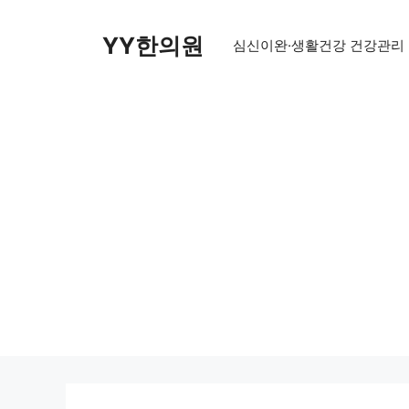
Skip
to
YY한의원
심신이완·생활건강 건강관리
content