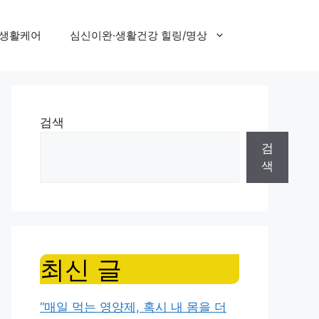
 생활케어
심신이완·생활건강 힐링/명상
검색
검
색
최신 글
“매일 먹는 영양제, 혹시 내 몸을 더